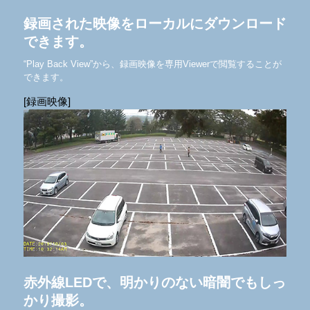
録画された映像をローカルに
ダウンロード
できます。
“Play Back View”から、録画映像を専用Viewerで閲覧することが
できます。
[録画映像]
赤外線LEDで、明かりのない
暗闇でもしっ
かり撮影。