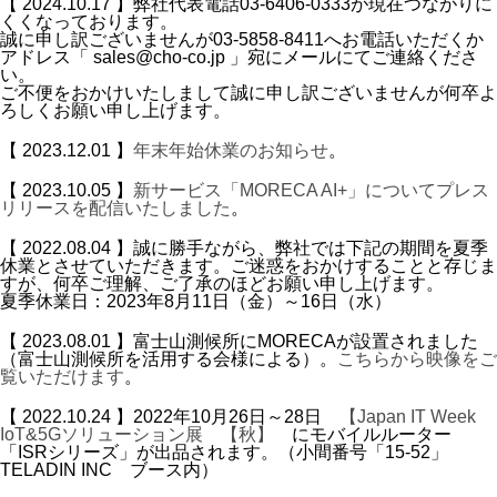
【 2024.10.17 】弊社代表電話03-6406-0333が現在つながりに
くくなっております。
誠に申し訳ございませんが03‐5858‐8411へお電話いただくか
アドレス「 sales@cho-co.jp 」宛にメールにてご連絡くださ
い。
ご不便をおかけいたしまして誠に申し訳ございませんが何卒よ
ろしくお願い申し上げます。
【 2023.12.01 】
年末年始休業のお知らせ
。
【 2023.10.05 】
新サービス「MORECA AI+」についてプレス
リリースを配信いたしました
。
【 2022.08.04 】誠に勝手ながら、弊社では下記の期間を夏季
休業とさせていただきます。ご迷惑をおかけすることと存じま
すが、何卒ご理解、ご了承のほどお願い申し上げます。
夏季休業日：2023年8月11日（金）～16日（水）
【 2023.08.01 】富士山測候所にMORECAが設置されました
（富士山測候所を活用する会様による）。
こちらから映像をご
覧いただけます
。
【 2022.10.24 】2022年10月26日～28日
【Japan IT Week
IoT&5Gソリューション展 【秋】
にモバイルルーター
「ISRシリーズ」が出品されます。（小間番号「15-52」
TELADIN INC ブース内）