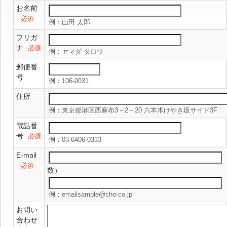
お名前
必須
例：山田 太郎
フリガ
ナ
必須
例：ヤマダ タロウ
郵便番
号
例：106-0031
住所
例：東京都港区西麻布3－2－20 六本木けやき坂サイド3F
電話番
号
必須
例：03-6406-0333
E-mail
必須
数）
例：emailsample@cho-co.jp
お問い
合わせ